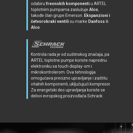
odabiru
freonskih komponenti
u ARTEL
toplotnim pumpama zaslužuje
Alco
,
takođe član grupe Emerson.
Ekspanzioni i
četvorokraki ventili
su marke
Danfoss
ili
Alco
.
Kontrola rada je od suštinskog značaja, pa
ARTEL toplotne pumpe koriste naprednu
elektroniku sa touch display-om i
mikrokontrolerom. Ova tehnologija
omogućava precizno upravljanje i zaštitu
vitalnih komponenti, uključujući kompresor.
Za energetski deo upravljanja koriste se
delovi evropskog proizvođača Schrack.