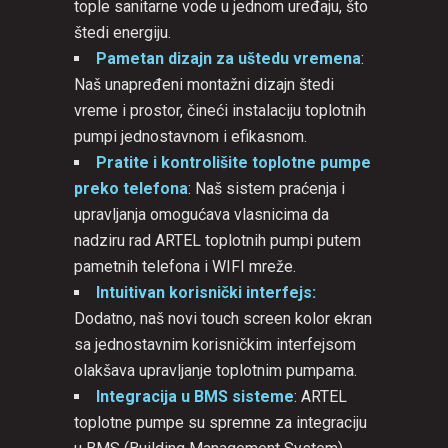
tople sanitarne vode u jednom uređaju, što
štedi energiju.
Pametan dizajn za uštedu vremena
:
Naš unapređeni montažni dizajn štedi
vreme i prostor, čineći instalaciju toplotnih
pumpi jednostavnom i efikasnom.
Pratite i kontrolišite toplotne pumpe
preko telefona
: Naš sistem praćenja i
upravljanja omogućava vlasnicima da
nadziru rad ARTEL toplotnih pumpi putem
pametnih telefona i WIFI mreže.
Intuitivan korisnički interfejs:
Dodatno, naš novi touch screen kolor ekran
sa jednostavnim korisničkim interfejsom
olakšava upravljanje toplotnim pumpama.
Integracija u BMS sisteme
: ARTEL
toplotne pumpe su spremne za integraciju