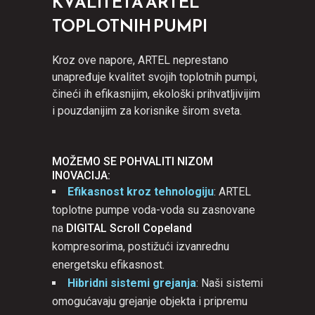
KVALITETA ARTEL
TOPLOTNIH PUMPI
Kroz ove napore, ARTEL neprestano
unapređuje kvalitet svojih toplotnih pumpi,
čineći ih efikasnijim, ekološki prihvatljivijim
i pouzdanijim za korisnike širom sveta.
MOŽEMO SE POHVALITI NIZOM
INOVACIJA:
Efikasnost kroz tehnologiju
: ARTEL
toplotne pumpe voda-voda su zasnovane
na
DIGITAL Scroll Copeland
kompresorima, postižući izvanrednu
energetsku efikasnost.
Hibridni sistemi grejanja
: Naši sistemi
omogućavaju grejanje objekta i pripremu