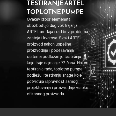
TESTIRANJE ARTEL
TOPLOTNE PUMPE
Ovakav izbor elemenata
obezbeđuje dug vek trajanja
ARTEL uređaja i rad bez problema,
zastoja i kvarova. Svaki ARTEL
proizvod nakon uspešne
proizvodnje i podešavanja
sistema podložan je testiranju
koje traje najmanje 72 časa. Nakon
testiranja rada, toplotne pumpe
podležu i testiranju snage koje
potvrđuje ispravnost samog
projektovanja i proizvodnje visoko
efikasnog proizvoda.