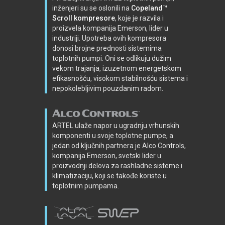
inženjeri su se oslonili na
Copeland™
Scroll kompresore
, koje je razvila i
proizvela kompanija Emerson, lider u
industriji. Upotreba ovih kompresora
donosi brojne prednosti sistemima
toplotnih pumpi. Oni se odlikuju dužim
vekom trajanja, izuzetnom energetskom
efikasnošću, visokom stabilnošću sistema i
nepokolebljivim pouzdanim radom.
ARTEL ulaže napor u ugradnju vrhunskih
komponenti u svoje toplotne pumpe, a
jedan od ključnih partnera je Alco Controls,
kompanija Emerson, svetski lider u
proizvodnji delova za rashladne sisteme i
klimatizaciju, koji se takođe koriste u
toplotnim pumpama.