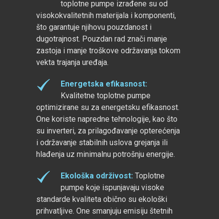
toplotne pumpe izrađene su od
visokokvalitetnih materijala i komponenti,
što garantuje njihovu pouzdanost i
dugotrajnost. Pouzdan rad znači manje
zastoja i manje troškove održavanja tokom
vekta trajanja uređaja.
Energetska efikasnost
:
Kvalitetne toplotne pumpe
optimizirane su za energetsku efikasnost.
One koriste napredne tehnologije, kao što
su inverteri, za prilagođavanje opterećenja
i održavanje stabilnih uslova grejanja ili
hlađenja uz minimalnu potrošnju energije.
Ekološka održivost
:
Toplotne
pumpe koje ispunjavaju visoke
standarde kvaliteta obično su ekološki
prihvatljive. One smanjuju emisiju štetnih