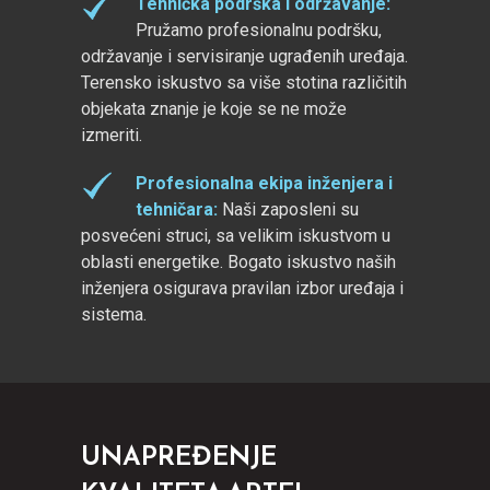
Tehnička podrška i održavanje
:
Pružamo profesionalnu podršku,
održavanje i servisiranje ugrađenih uređaja.
Terensko iskustvo sa više stotina različitih
objekata znanje je koje se ne može
izmeriti.
Profesionalna ekipa inženjera i
tehničara
:
Naši zaposleni su
posvećeni struci, sa velikim iskustvom u
oblasti energetike. Bogato iskustvo naših
inženjera osigurava pravilan izbor uređaja i
sistema.
UNAPREĐENJE