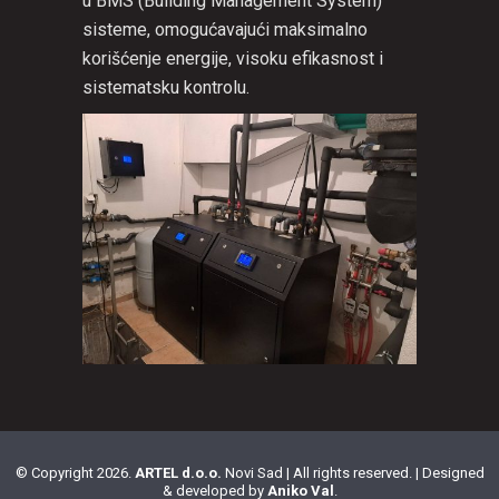
u BMS (Building Management System)
sisteme, omogućavajući maksimalno
korišćenje energije, visoku efikasnost i
sistematsku kontrolu.
© Copyright 2026.
ARTEL d.o.o.
Novi Sad | All rights reserved. | Designed
& developed by
Aniko Val
.