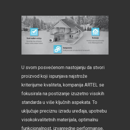
U svom posvećenom nastojanju da stvori
proizvod koji ispunjava najstrože
kriterijume kvaliteta, kompanija ARTEL se
fokusirala na postizanje izuzetno visokih
standarda u više ključnih aspekata. To
uključuje preciznu izradu uređaja, upotrebu
visokokvalitetnih materijala, optimalnu
funkcionalnost, izvanredne performanse,