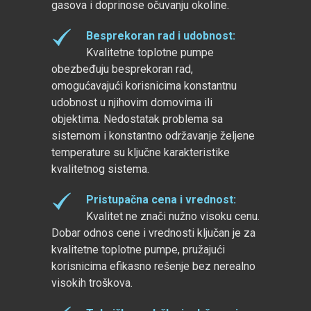
gasova i doprinose očuvanju okoline.
Besprekoran rad i udobnost
:
Kvalitetne toplotne pumpe
obezbeđuju besprekoran rad,
omogućavajući korisnicima konstantnu
udobnost u njihovim domovima ili
objektima. Nedostatak problema sa
sistemom i konstantno održavanje željene
temperature su ključne karakteristike
kvalitetnog sistema.
Pristupačna cena i vrednost
:
Kvalitet ne znači nužno visoku cenu.
Dobar odnos cene i vrednosti ključan je za
kvalitetne toplotne pumpe, pružajući
korisnicima efikasno rešenje bez nerealno
visokih troškova.