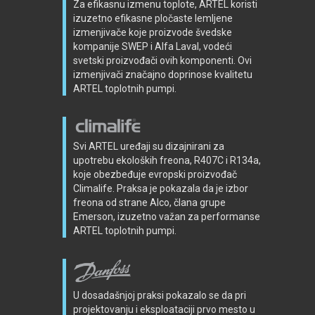
Za efikasnu izmenu toplote, ARTEL koristi
izuzetno efikasne pločaste lemljene
izmenjivače koje proizvode švedske
kompanije SWEP i Alfa Laval, vodeći
svetski proizvođači ovih komponenti. Ovi
izmenjivači značajno doprinose kvalitetu
ARTEL toplotnih pumpi.
Svi ARTEL uređaji su dizajnirani za
upotrebu ekoloških freona, R407C i R134a,
koje obezbeđuje evropski proizvođač
Climalife. Praksa je pokazala da je izbor
freona od strane Alco, člana grupe
Emerson, izuzetno važan za performanse
ARTEL toplotnih pumpi.
U dosadašnjoj praksi pokazalo se da pri
projektovanju i eksploataciji prvo mesto u