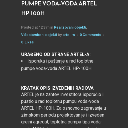
PUMPE VODA-VODA ARTEL
HP-100H
Posted at 12:37h
in
Realizovani objekti
,
Višestambeni objekti
by
artel.rs
0 Comments
0
Likes
URAĐENO OD STRANE ARTEL-A:
Isporuka i puštanje u rad toplotne
pumpe voda-voda ARTEL HP-100H
KRATAK OPIS IZVEDENIH RADOVA
ARTEL je na zahtev investitora isporučio i
pustio u rad toplotnu pumpu voda-voda
ARTEL HP-100H. Za osnovno zagrevanje u
zimskom periodu projektovan je i izveden
grejni agregat, toplotna pumpa tipa voda-