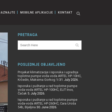
SAZNAJTE
MOBILNE APLIKACIJE
KONTAKT
PRETRAGA
POSLEDNJE OBJAVLJENO
Projekat klimatizacije i isporuka i ugradnja
toplotne pumpe voda-voda ARTEL HP-10HC,
Krčedin, Maksima Gorkog 1i
31. July 2026.
Isporuka i puštanje u rad toplotne pumpe
voda-voda ARTEL HP-100HC, ELIT Inox,
Čačak
5. July 2026.
Isporuka i puštanje u rad toplotne pumpe
voda-voda ARTEL HP-260HC, Cara Uroša
54b, Bijeljina
30. June 2026.