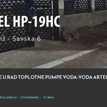
JE U RAD TOPLOTNE PUMPE VODA-VODA ARTE
ti
by
artel.rs
0 Comments
0
Likes