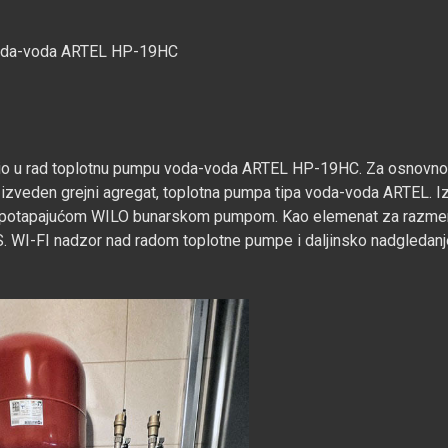
 voda-voda ARTEL HP-19HC
ustio u rad toplotnu pumpu voda-voda ARTEL HP-19HC. Za osnovno
 izveden grejni agregat, toplotna pumpa tipa voda-voda ARTEL. I
, sa potapajućom WILO bunarskom pumpom. Kao elemenat za razm
S. WI-FI nadzor nad radom toplotne pumpe i daljinsko nadgledanj