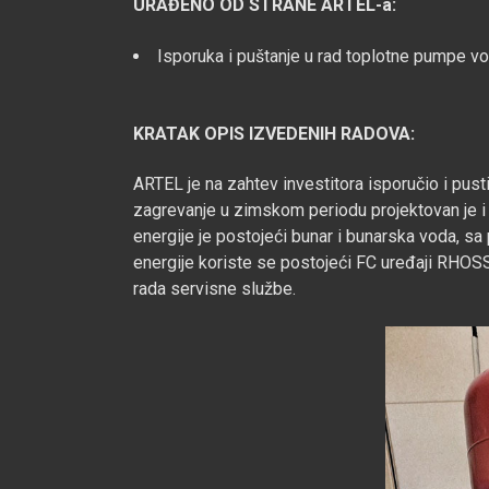
URAĐENO OD STRANE ARTEL-a:
Isporuka i puštanje u rad toplotne pumpe
KRATAK OPIS IZVEDENIH RADOVA:
ARTEL je na zahtev investitora isporučio i p
zagrevanje u zimskom periodu projektovan je i
energije je postojeći bunar i bunarska voda
energije koriste se postojeći FC uređaji RHOS
rada servisne službe.