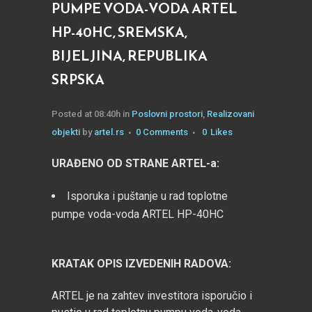
PUMPE VODA-VODA ARTEL
HP-40HC, SREMSKA,
BIJELJINA, REPUBLIKA
SRPSKA
Posted at 08:40h
in
Poslovni prostori
,
Realizovani
objekti
by
artel.rs
0 Comments
0
Likes
URAĐENO OD STRANE ARTEL-a:
Isporuka i puštanje u rad toplotne
pumpe voda-voda ARTEL HP-40HC
KRATAK OPIS IZVEDENIH RADOVA:
ARTEL je na zahtev investitora isporučio i