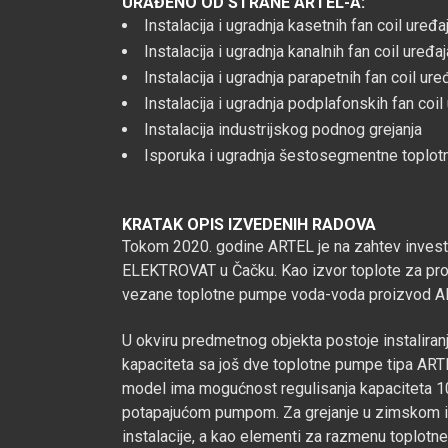
URAĐENO OD STRANE ARTEL-A:
Instalacija i ugradnja kasetnih fan coil ur
Instalacija i ugradnja kanalnih fan coil ure
Instalacija i ugradnja parapetnih fan coil 
Instalacija i ugradnja podplafonskih fan co
Instalacija industrijskog podnog grejanja
Isporuka i ugradnja šestosegmentne topl
KRATAK OPIS IZVEDENIH RADOVA
Tokom 2020. godine ARTEL je na zahtev investi
ELEKTROVAT u Čačku. Kao izvor toplote za pr
vezane toplotne pumpe voda-voda proizvod A
U okviru predmetnog objekta postoje instalira
kapaciteta sa još dve toplotne pumpe tipa AR
model ima mogućnost regulisanja kapaciteta 10
potapajućom pumpom. Za grejanje u zimskom i 
instalacije, a kao elementi za razmenu toplotne