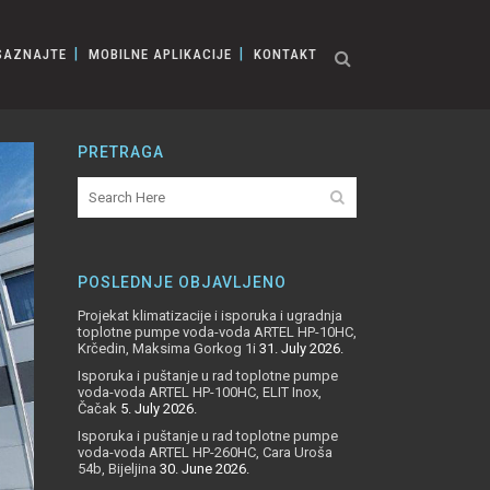
SAZNAJTE
MOBILNE APLIKACIJE
KONTAKT
PRETRAGA
POSLEDNJE OBJAVLJENO
Projekat klimatizacije i isporuka i ugradnja
toplotne pumpe voda-voda ARTEL HP-10HC,
Krčedin, Maksima Gorkog 1i
31. July 2026.
Isporuka i puštanje u rad toplotne pumpe
voda-voda ARTEL HP-100HC, ELIT Inox,
Čačak
5. July 2026.
Isporuka i puštanje u rad toplotne pumpe
voda-voda ARTEL HP-260HC, Cara Uroša
54b, Bijeljina
30. June 2026.