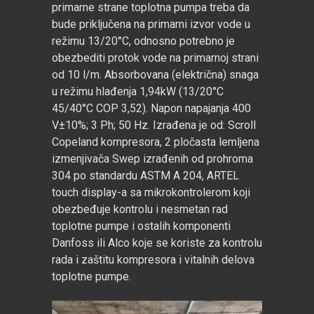
primarne strane toplotna pumpa treba da
bude priključena na primarni izvor vode u
režimu 13/20°C, odnosno potrebno je
obezbediti protok vode na primarnoj strani
od 10 l/m. Absorbovana (električna) snaga
u režimu hlađenja 1,94kW (13/20°C
45/40°C COP 3,52). Napon napajanja 400
V±10%; 3 Ph; 50 Hz. Izrađena je od: Scroll
Copeland kompresora, 2 pločasta lemljena
izmenjivača Swep izrađenih od prohroma
304 po standardu ASTM A 204, ARTEL
touch display-a sa mikrokontrolerom koji
obezbeđuje kontrolu i nesmetan rad
toplotne pumpe i ostalih komponenti
Danfoss ili Alco koje se koriste za kontrolu
rada i zaštitu kompresora i vitalnih delova
toplotne pumpe.