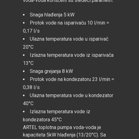
voda-voda korišćeni su sledeći parametri:
Snaga hlađenja 5 kW
Protok vode na isparivaču 10 l/min =
0,17 l/s
Ulazna temperatura vode u isparivač
20°C
Izlazna temperatura vode iz isparivača
13°C
Snaga grejanja 8 kW
Protok vode na kondezatoru 23 l/min =
0,38 l/s
Ulazna temperatura vode u kondezator
40°C
Izlazna temperatura vode iz
kondezatora 45°C
ARTEL toplotna pumpa voda-voda je
kapaciteta 5kW hlađenja (13/20°C). Sa