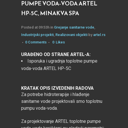
PUMPE VODA-VODA ARTEL
HP-5C, MINAKVA SPA
Posted at 09:53h
in
Grejanje sanitarne vode
,
Industrijski projekti
,
Realizovani objekti
by
artel.rs
0 Comments
0
Likes
URAĐENO OD STRANE ARTEL-A:
Isporuka i ugradnja toplotne pumpe
voda-voda ARTEL HP-5C
KRATAK OPIS IZVEDENIH RADOVA
Za potrebe hidroterapije i hlađenje
sanitarne vode projektovali smo toplotnu
pumpu voda-voda.
Za projektovanje ARTEL toplotne pumpe