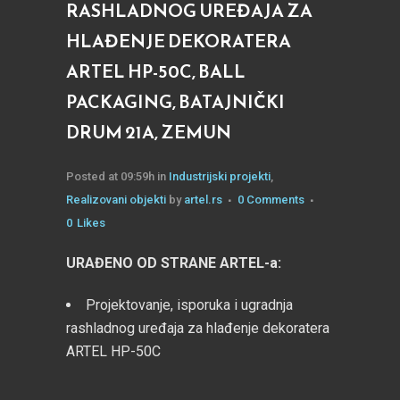
RASHLADNOG UREĐAJA ZA
HLAĐENJE DEKORATERA
ARTEL HP-50C, BALL
PACKAGING, BATAJNIČKI
DRUM 21A, ZEMUN
Posted at 09:59h
in
Industrijski projekti
,
Realizovani objekti
by
artel.rs
0 Comments
0
Likes
URAĐENO OD STRANE ARTEL-a:
Projektovanje, isporuka i ugradnja
rashladnog uređaja za hlađenje dekoratera
ARTEL HP-50C