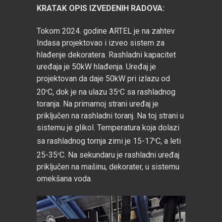
KRATAK OPIS IZVEDENIH RADOVA:
Tokom 2024. godine ARTEL je na zahtev
Indasa projektovao i izveo sistem za
hlađenje dekoratera. Rashladni kapacitet
uređaja je 50kW hlađenja. Uređaj je
projektovan da daje 50kW pri izlazu od
20
C, dok je na ulazu 35
C sa rashladnog
o
o
toranja. Na primarnoj strani uređaj je
priključen na rashladni toranj. Na toj strani u
sistemu je glikol. Temperatura koja dolazi
sa rashladnog tornja zimi je 15-17
C, a leti
o
25-35
C. Na sekundaru je rashladni uređaj
o
priključen na mašinu, dekorater, u sistemu
omekšana voda.