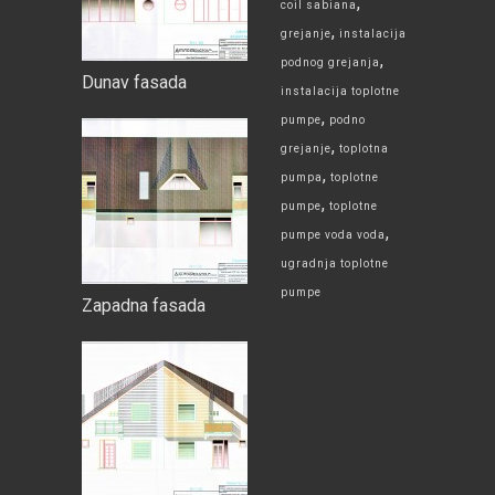
,
coil sabiana
,
grejanje
instalacija
,
podnog grejanja
Dunav fasada
instalacija toplotne
,
pumpe
podno
,
grejanje
toplotna
,
pumpa
toplotne
,
pumpe
toplotne
,
pumpe voda voda
ugradnja toplotne
pumpe
Zapadna fasada