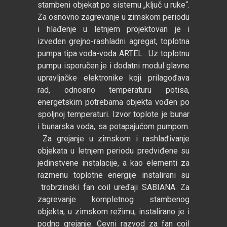
stambeni objekat po sistemu „ključ u ruke“.
Za osnovno zagrevanje u zimskom periodu
i hlađenje u letnjem projektovan je i
izveden grejno-rashladni agregat, toplotna
pumpa tipa voda-voda ARTEL . Uz toplotnu
pumpu isporučen je i dodatni modul glavne
upravljačke elektronike koji prilagođava
rad, odnosno temperaturu potisa,
energetskim potrebama objekta vođen po
spoljnoj temperaturi. Izvor toplote je bunar
i bunarska voda, sa potapajućom pumpom.
Za grejanje u zimskom i rashlađivanje
objekata u letnjem periodu predviđene su
jedinstvene instalacije, a kao elementi za
razmenu toplotne energije instalirani su
trobrzinski fan coil uređaji SABIANA. Za
zagrevanje kompletnog stambenog
objekta, u zimskom režimu, instalirano je i
podno grejanje. Cevni razvod za fan coil