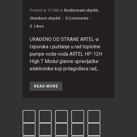
Posted at 13:56h
in
Realizovani objekti
,
Stambeni objekti
0 Comments
0
Likes
URAĐENO OD STRANE ARTEL-a
Isporuka i puštanje u rad toplotne
pumpe voda-voda ARTEL HP-12H
High T Modul glavne upravljačke
elektronike koji prilagođava rad,...
READ MORE
1
2
3
4
5
6
7
8
9